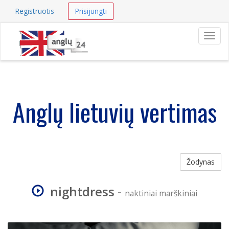
Registruotis
Prisijungti
Navig
Anglų lietuvių vertimas
Žodynas
nightdress
-
naktiniai marškiniai