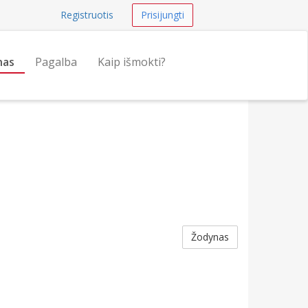
Registruotis
Prisijungti
nas
Pagalba
Kaip išmokti?
Žodynas