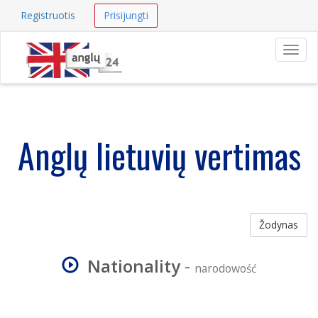
Registruotis
Prisijungti
Navig
Anglų lietuvių vertimas
Žodynas
Nationality
-
narodowość