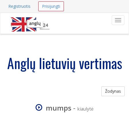
Registruotis
Prisijungti
Navig
Anglų lietuvių vertimas
Žodynas
mumps
-
kiaulytė