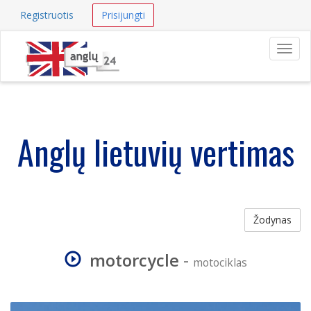
Registruotis
Prisijungti
Navig
Anglų lietuvių vertimas
Žodynas
motorcycle
-
motociklas