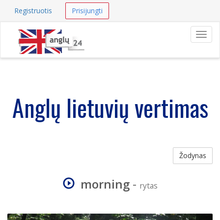
Registruotis
Prisijungti
Navig
Anglų lietuvių vertimas
Žodynas
morning
-
rytas