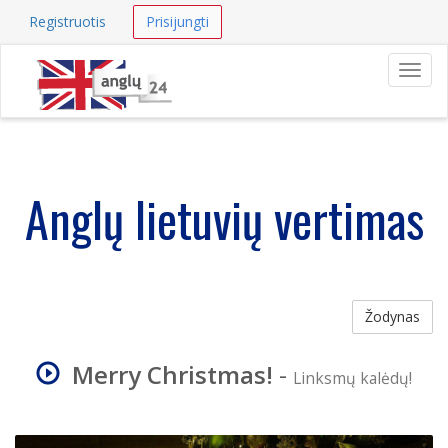
Registruotis
Prisijungti
Navig
Anglų lietuvių vertimas
Žodynas
Merry Christmas!
-
Linksmų kalėdų!