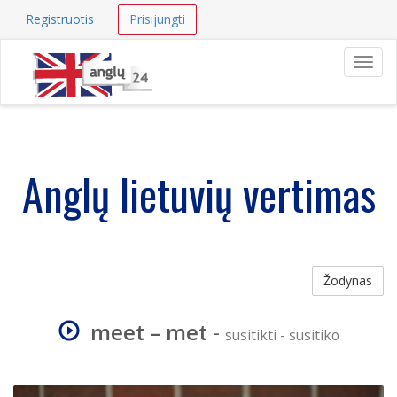
Registruotis
Prisijungti
Navig
Anglų lietuvių vertimas
Žodynas
meet – met
-
susitikti - susitiko