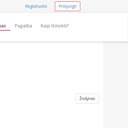
Registruotis
Prisijungti
nas
Pagalba
Kaip išmokti?
Žodynas