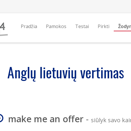
Pradžia
Pamokos
Testai
Pirkti
Žody
Anglų lietuvių vertimas
make me an offer
-
siūlyk savo ka