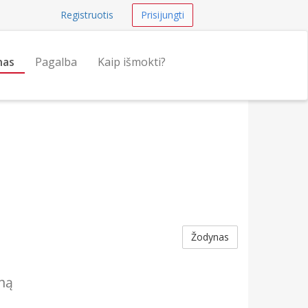
Registruotis
Prisijungti
nas
Pagalba
Kaip išmokti?
Žodynas
iną