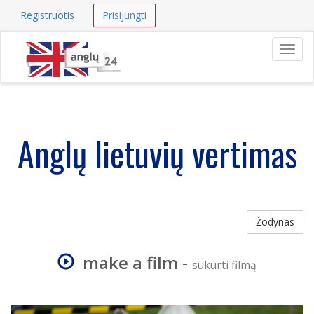
Registruotis
Prisijungti
Navig
Anglų lietuvių vertimas
Žodynas
make a film
-
sukurti filmą