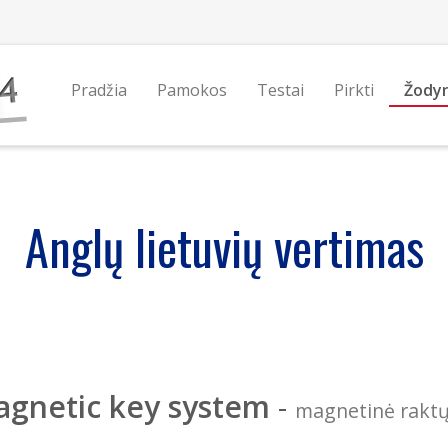
Pradžia
Pamokos
Testai
Pirkti
Žody
Anglų lietuvių vertimas
gnetic key system
-
magnetinė raktų