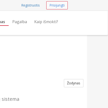
Registruotis
Prisijungti
nas
Pagalba
Kaip išmokti?
Žodynas
 sistema