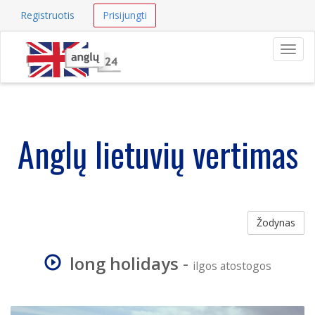
Registruotis
Prisijungti
Navig
Anglų lietuvių vertimas
Žodynas
long holidays
-
ilgos atostogos