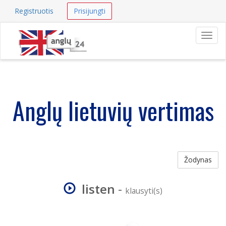
Registruotis
Prisijungti
Navig
Anglų lietuvių vertimas
Žodynas
listen
-
klausyti(s)