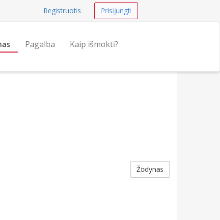
Registruotis
Prisijungti
nas
Pagalba
Kaip išmokti?
Žodynas