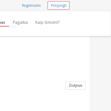
Registruotis
Prisijungti
nas
Pagalba
Kaip išmokti?
Žodynas