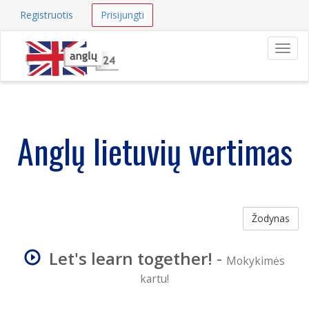
Registruotis
Prisijungti
Navig
Anglų lietuvių vertimas
Žodynas
Let's learn together!
-
Mokykimės
kartu!