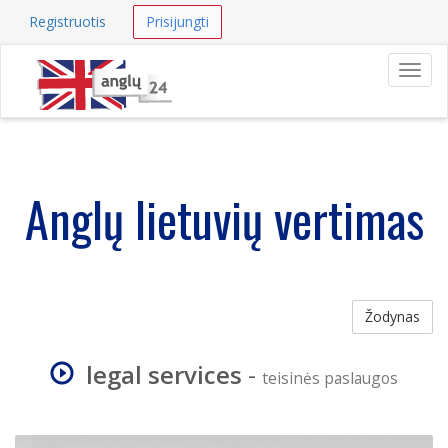
Registruotis
Prisijungti
Navig
Anglų lietuvių vertimas
Žodynas
legal services
-
teisinės paslaugos