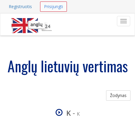
Registruotis
Prisijungti
Navig
Anglų lietuvių vertimas
Žodynas
K
-
K