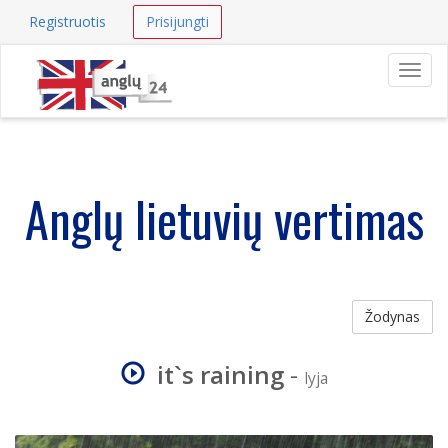
Registruotis
Prisijungti
Navig
Anglų lietuvių vertimas
Žodynas
it`s raining
-
lyja