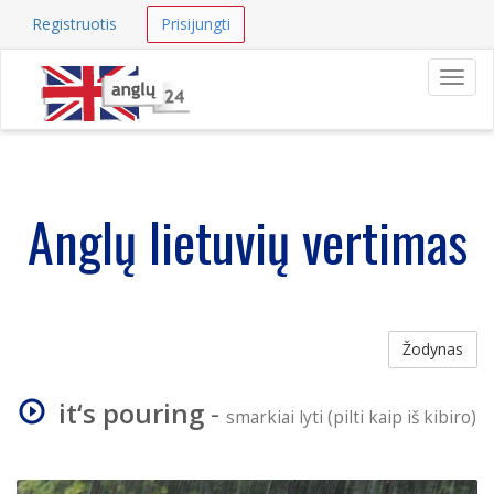
Registruotis
Prisijungti
Navig
Anglų lietuvių vertimas
Žodynas
it‘s pouring
-
smarkiai lyti (pilti kaip iš kibiro)