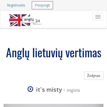
Registruotis
Prisijungti
Navig
Anglų lietuvių vertimas
Žodynas
it`s misty
-
miglota