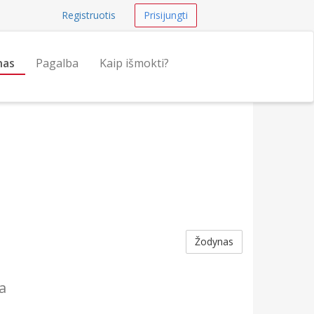
Registruotis
Prisijungti
nas
Pagalba
Kaip išmokti?
Žodynas
na