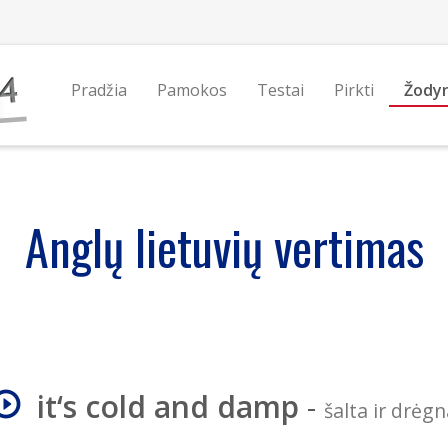
Pradžia
Pamokos
Testai
Pirkti
Žody
Anglų lietuvių vertimas
it‘s cold and damp
-
šalta ir drėg