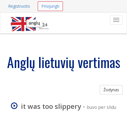
Registruotis
Prisijungti
Navig
Anglų lietuvių vertimas
Žodynas
it was too slippery
-
buvo per slidu