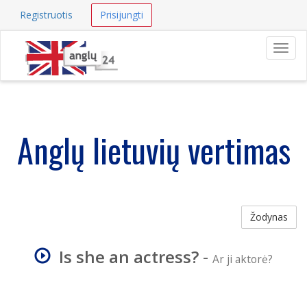
Registruotis
Prisijungti
Navig
Anglų lietuvių vertimas
Žodynas
Is she an actress?
-
Ar ji aktorė?