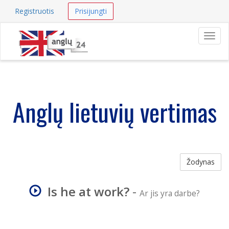
Registruotis
Prisijungti
Navig
Anglų lietuvių vertimas
Žodynas
Is he at work?
-
Ar jis yra darbe?