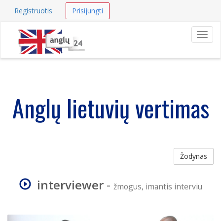
Registruotis
Prisijungti
Navig
Anglų lietuvių vertimas
Žodynas
interviewer
-
žmogus, imantis interviu