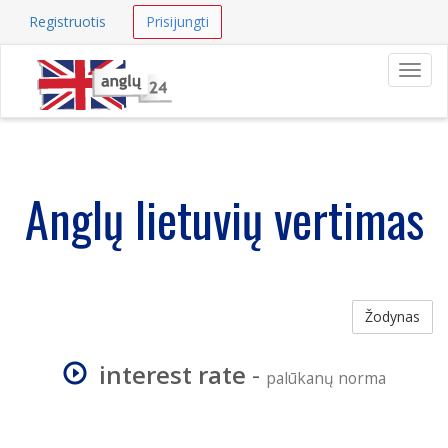
Registruotis
Prisijungti
Navig
Anglų lietuvių vertimas
Žodynas
interest rate
-
palūkanų norma