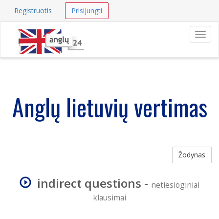
Registruotis
Prisijungti
Navig
Anglų lietuvių vertimas
Žodynas
indirect questions
-
netiesioginiai
klausimai