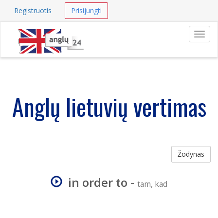
Registruotis
Prisijungti
Navig
Anglų lietuvių vertimas
Žodynas
in order to
-
tam, kad