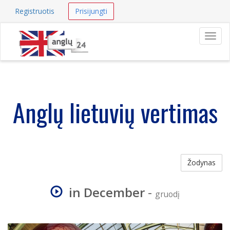
Registruotis
Prisijungti
Navig
Anglų lietuvių vertimas
Žodynas
in December
-
gruodį