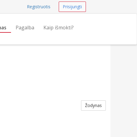
Registruotis
Prisijungti
nas
Pagalba
Kaip išmokti?
Žodynas