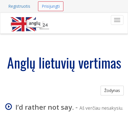
Registruotis
Prisijungti
Navig
Anglų lietuvių vertimas
Žodynas
I’d rather not say.
-
Aš verčiau nesakysiu.