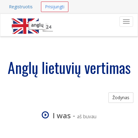
Registruotis
Prisijungti
Navig
Anglų lietuvių vertimas
Žodynas
I was
-
aš buvau