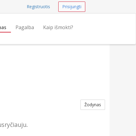
Registruotis
Prisijungti
nas
Pagalba
Kaip išmokti?
Žodynas
sryčiauju.