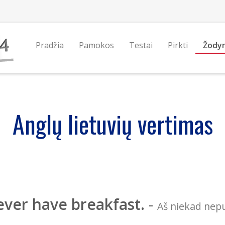
Pradžia
Pamokos
Testai
Pirkti
Žody
Anglų lietuvių vertimas
ever have breakfast.
-
Aš niekad nepu