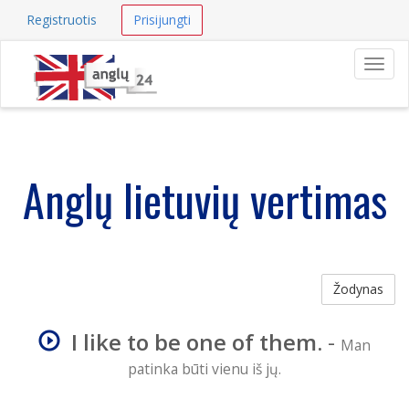
Registruotis
Prisijungti
Navig
Anglų lietuvių vertimas
Žodynas
I like to be one of them.
-
Man
patinka būti vienu iš jų.