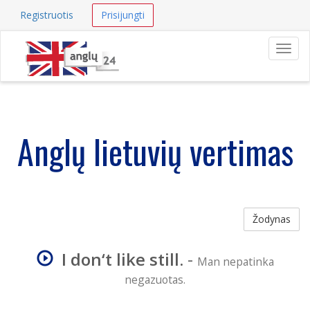
Registruotis
Prisijungti
Navig
Anglų lietuvių vertimas
Žodynas
I don‘t like still.
-
Man nepatinka
negazuotas.