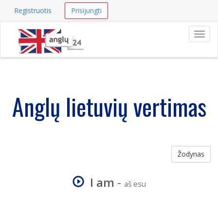
Registruotis
Prisijungti
Navig
Anglų lietuvių vertimas
Žodynas
I am
-
aš esu