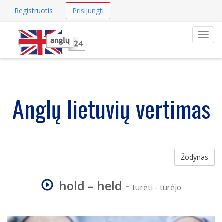
Registruotis
Prisijungti
Navig
Anglų lietuvių vertimas
Žodynas
hold – held
-
turėti - turėjo