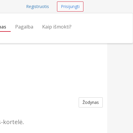
Registruotis
Prisijungti
nas
Pagalba
Kaip išmokti?
Žodynas
s-kortelė.