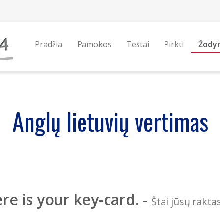
Pradžia
Pamokos
Testai
Pirkti
Žody
Anglų lietuvių vertimas
re is your key-card.
-
Štai jūsų rakta