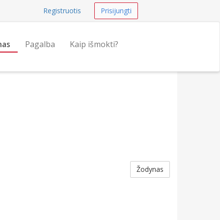
Registruotis
Prisijungti
nas
Pagalba
Kaip išmokti?
Žodynas