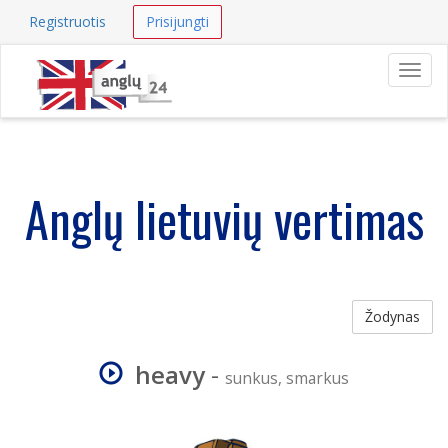
Registruotis
Prisijungti
Navig
Anglų lietuvių vertimas
Žodynas
heavy
-
sunkus, smarkus