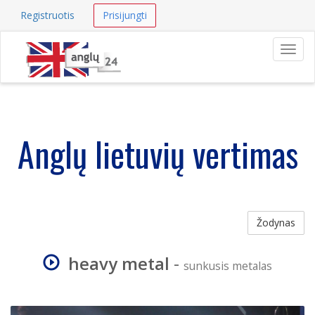
Registruotis
Prisijungti
Navig
Anglų lietuvių vertimas
Žodynas
heavy metal
-
sunkusis metalas