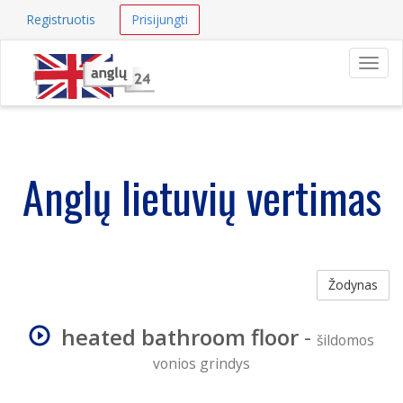
Registruotis
Prisijungti
Navig
Anglų lietuvių vertimas
Žodynas
heated bathroom floor
-
šildomos
vonios grindys