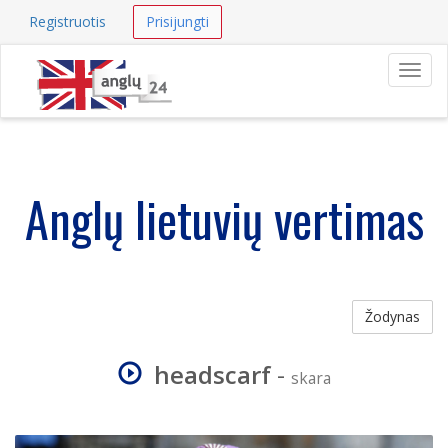
Registruotis
Prisijungti
Navig
Anglų lietuvių vertimas
Žodynas
headscarf
-
skara