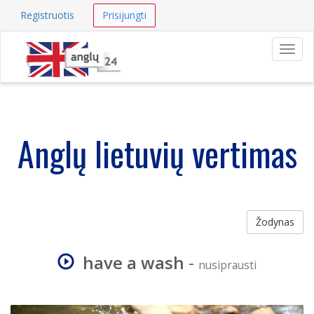
Registruotis
Prisijungti
Navig
Anglų lietuvių vertimas
Žodynas
have a wash
-
nusiprausti