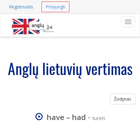
Registruotis
Prisijungti
Navig
Anglų lietuvių vertimas
Žodynas
have – had
-
turėti