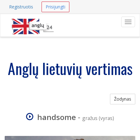
Registruotis
Prisijungti
Navig
Anglų lietuvių vertimas
Žodynas
handsome
-
gražus (vyras)