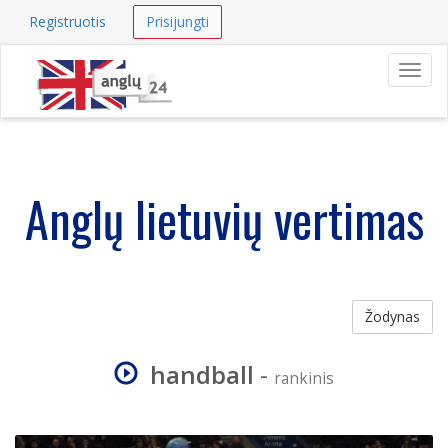
Registruotis
Prisijungti
Navig
Anglų lietuvių vertimas
Žodynas
handball
-
rankinis