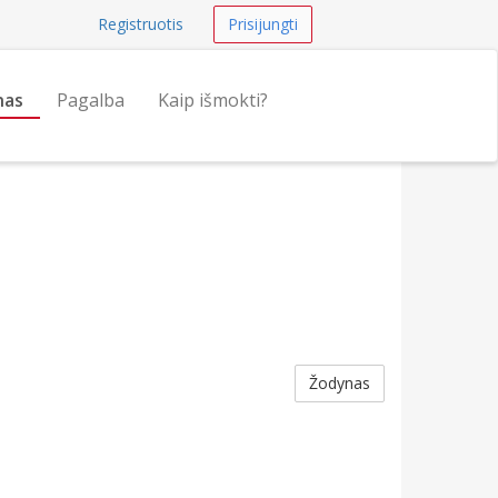
Registruotis
Prisijungti
nas
Pagalba
Kaip išmokti?
Žodynas